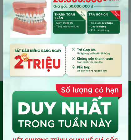
6 ngày trước
con tại đây
Ai đó đang nhập bình luận...
Nhận ưu đãi ngay
NHA KHOA QUỐC TẾ TUỆ