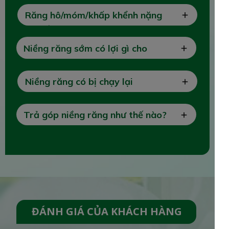
Răng hô/móm/khấp khểnh nặng
có niềng được không?
Niềng răng sớm có lợi gì cho
trẻ?
Niềng răng có bị chạy lại
không?
Trả góp niềng răng như thế nào?
ĐÁNH GIÁ CỦA KHÁCH HÀNG