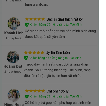
1 ngày trước
từng giai đoạn.
Bác sĩ giải thích rất kỹ
Khách hàng đã niềng răng tại Tuệ Minh
Có video mô phỏng trước nên mình hình dung
Khánh Linh
được kết quả, rất yên tâm.
1 ngày trước
Uy tín lắm luôn
Khách hàng đã niềng răng tại Tuệ Minh
Trước đây mình rất ngại cười vì răng khấp
Hoàng Đạt
khểnh. Sau 6 tháng niềng tại Tuệ Minh, răng
2 ngày trước
đều lên rõ rệt, giờ tự tin hơn rất nhiều.
Chi phí hợp lý
Khách hàng đã niềng răng tại Tuệ Minh
Có hỗ trợ trả góp nên phù hợp cả sinh viên
Hồng Ngọc