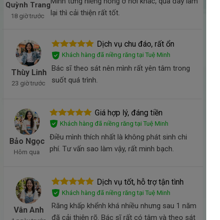
Mình từng niềng hỏng ở nơi khác, qua đây làm
Quỳnh Trang
lại thì cải thiện rất tốt.
18 giờ trước
Dịch vụ chu đáo, rất ổn
Khách hàng đã niềng răng tại Tuệ Minh
Bác sĩ theo sát nên mình rất yên tâm trong
Thùy Linh
suốt quá trình.
23 giờ trước
Giá hợp lý, đáng tiền
Khách hàng đã niềng răng tại Tuệ Minh
Điều mình thích nhất là không phát sinh chi
Bảo Ngọc
phí. Tư vấn sao làm vậy, rất minh bạch.
Hôm qua
Dịch vụ tốt, hỗ trợ tận tình
Khách hàng đã niềng răng tại Tuệ Minh
Răng khấp khểnh khá nhiều nhưng sau 1 năm
Vân Anh
đã cải thiện rõ. Bác sĩ rất có tâm và theo sát