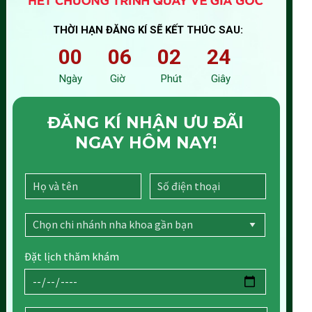
MINH
THỜI HẠN ĐĂNG KÍ SẼ KẾT THÚC SAU:
00
06
02
23
Ngày
Giờ
Phút
Giây
Hotline: 1800.0040
ĐĂNG KÍ NHẬN ƯU ĐÃI
Website:
https://nhakhoaquoctetueminh.vn
NGAY HÔM NAY!
Đặt lịch thăm khám