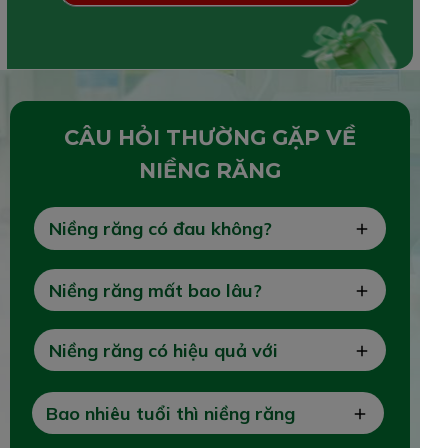
CÂU HỎI THƯỜNG GẶP VỀ
NIỀNG RĂNG
Niềng răng có đau không?
Niềng răng mất bao lâu?
Niềng răng có hiệu quả với
người lớn không?
Bao nhiêu tuổi thì niềng răng
được?