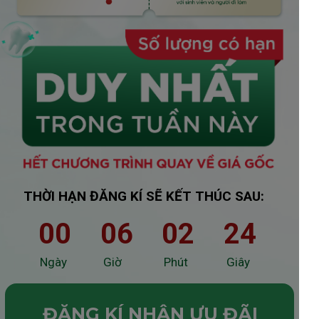
THỜI HẠN ĐĂNG KÍ SẼ KẾT THÚC SAU:
00
06
02
23
Ngày
Giờ
Phút
Giây
ĐĂNG KÍ NHẬN ƯU ĐÃI