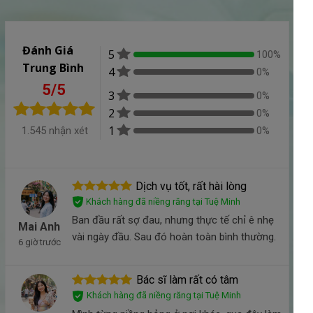
Đánh Giá
5
100%
Trung Bình
4
0%
5/5
3
0%
2
0%
1
1.545 nhận xét
0%
Dịch vụ tốt, rất hài lòng
Khách hàng đã niềng răng tại Tuệ Minh
Ban đầu rất sợ đau, nhưng thực tế chỉ ê nhẹ
Mai Anh
vài ngày đầu. Sau đó hoàn toàn bình thường.
6 giờ trước
Bác sĩ làm rất có tâm
Khách hàng đã niềng răng tại Tuệ Minh