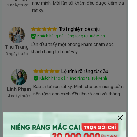
như mình, Mỗi lần tái khám đều được kiểm tra
2 ngày trước
rất kỹ.
Trải nghiệm dễ chịu
Khách hàng đã niềng răng tại Tuệ Minh
Lần đầu thấy một phòng khám chăm sóc
Thu Trang
khách hàng tốt như vậy.
3 ngày trước
Lộ trình rõ ràng từ đầu.
Khách hàng đã niềng răng tại Tuệ Minh
Bác sĩ tư vấn rất kỹ, Mình cho con niềng sớm
Linh Phạm
nên răng con mình đều lên rõ sau vài tháng.
4 ngày trước
Rất hài lòng
Khách hàng đã niềng răng tại Tuệ Minh
Mình yên tâm vì bác sĩ theo sát từng giai
Hồng Minh
đoạn. Rất hài lòng khi chọn niềng răng cho